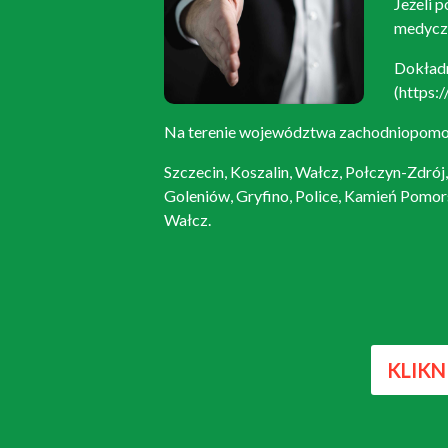
Jeżeli 
medyczn
Dokładn
(
https:/
Na terenie województwa zachodniopomors
Szczecin, Koszalin, Wałcz, Połczyn-Zdrój
Goleniów, Gryfino, Police, Kamień Pomors
Wałcz.
KLIKN