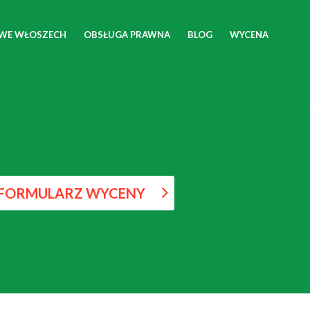
 WE WŁOSZECH
OBSŁUGA PRAWNA
BLOG
WYCENA
FORMULARZ WYCENY