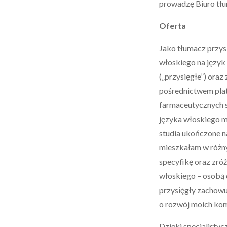
prowadzę Biuro tł
Oferta
Jako tłumacz przysi
włoskiego na język 
(„przysięgłe”) oraz
pośrednictwem plat
farmaceutycznych s
języka włoskiego m
studia ukończone n
mieszkałam w różny
specyfikę oraz zró
włoskiego – osobą
przysięgły zachowu
o rozwój moich kom
Dzięki specjalist