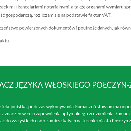
ackimi i kancelariami notarialnymi, a także organami wymiaru spr
ść gospodarczą, rozliczam się na podstawie faktur VAT.
zeństwo powierzonych dokumentów i poufność danych, jak równie
aktu.
ACZ JĘZYKA WŁOSKIEGO POŁCZYN-
rfekcjonistka, podczas wykonywania tłumaczeń stawiam na odpow
az znaczeń w celu zapewnienia optymalnego zrozumienia tłumacz
ać do wszystkich osób zamieszkałych na terenie miasta Połczyn Z