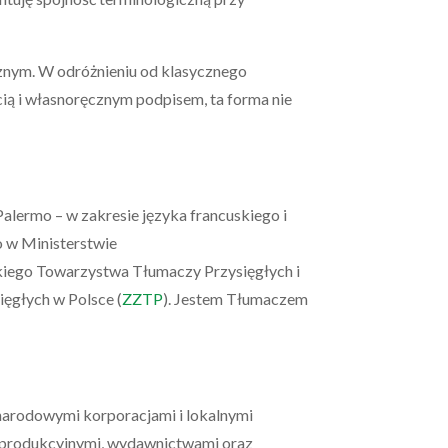
znym. W odróżnieniu od klasycznego
ą i własnoręcznym podpisem, ta forma nie
 Palermo – w zakresie języka francuskiego i
 w Ministerstwie
kiego Towarzystwa Tłumaczy Przysięgłych i
ęgłych w Polsce (
ZZTP
). Jestem Tłumaczem
ynarodowymi korporacjami i lokalnymi
 produkcyjnymi, wydawnictwami oraz