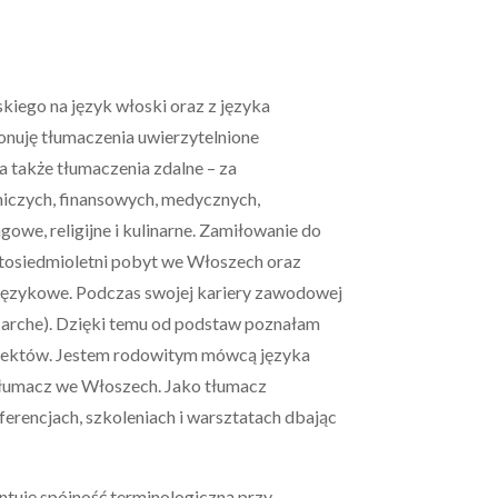
kiego na język włoski oraz z języka
ykonuję tłumaczenia uwierzytelnione
 a także tłumaczenia zdalne – za
niczych, finansowych, medycznych,
we, religijne i kulinarne. Zamiłowanie do
tosiedmioletni pobyt we Włoszech oraz
językowe. Podczas swojej kariery zawodowej
 Marche). Dzięki temu od podstaw poznałam
ialektów. Jestem rodowitym mówcą języka
tłumacz we Włoszech. Jako tłumacz
erencjach, szkoleniach i warsztatach dbając
uję spójność terminologiczną przy