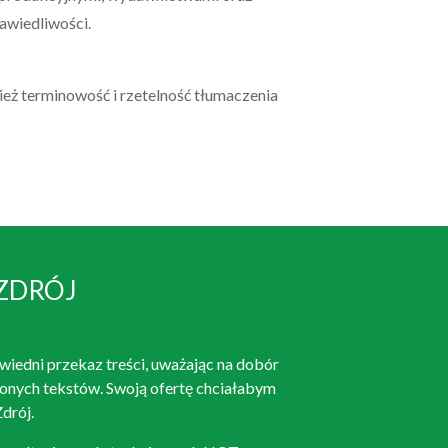
awiedliwości.
ż terminowość i rzetelność tłumaczenia
ZDRÓJ
iedni przekaz treści, uważając na dobór
onych tekstów. Swoją ofertę chciałabym
drój.