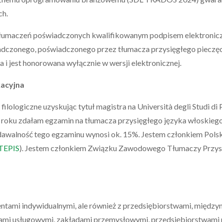
ch.
 tłumaczeń poświadczonych kwalifikowanym podpisem elektronic
dczonego, poświadczonego przez tłumacza przysięgłego pieczęci
i jest honorowana wyłącznie w wersji elektronicznej.
kacyjna
ilologiczne uzyskując tytuł magistra na Università degli Studi di
roku zdałam egzamin na tłumacza przysięgłego języka włoskiego
dawalność tego egzaminu wynosi ok. 15%. Jestem członkiem Pols
TEPIS
). Jestem członkiem Związku Zawodowego Tłumaczy Przysi
.
entami indywidualnymi, ale również z przedsiębiorstwami, międz
mami usługowymi, zakładami przemysłowymi, przedsiębiorstwami