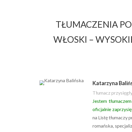
TŁUMACZENIA PO
WŁOSKI – WYSOKIE
Katarzyna Baliń
Tłumacz przysięgły
Jestem tłumaczem 
oficjalnie zaprzys
na Listę tłumaczy 
romańska, specjali