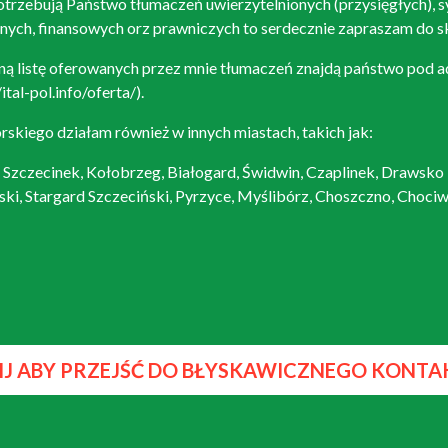
potrzebują Państwo tłumaczeń uwierzytelnionych (przysięgłych), 
ych, finansowych orz prawniczych to serdecznie zapraszam do sk
ą listę oferowanych przez mnie tłumaczeń znajdą państwo pod a
/ital-pol.info/oferta/
).
kiego działam również w innych miastach, takich jak:
, Szczecinek, Kołobrzeg, Białogard, Świdwin, Czaplinek, Drawsko
ki, Stargard Szczeciński, Pyrzyce, Myślibórz, Choszczno, Chociw
IJ ABY PRZEJŚĆ DO BŁYSKAWICZNEGO KONTA