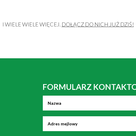
I WIELE WIELE WIĘCEJ.
DOŁĄCZ DO NICH JUŻ DZIŚ!
FORMULARZ KONTAKT