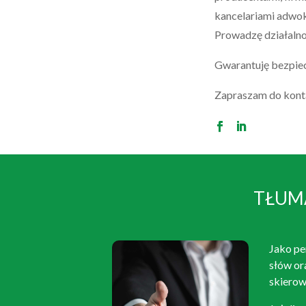
kancelariami adwok
Prowadzę działalno
Gwarantuję bezpiec
Zapraszam do kont
TŁUM
Jako pe
słów or
skierow