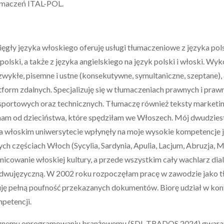
umaczeń ITAL-POL.
ęgły języka włoskiego oferuję usługi tłumaczeniowe z języka pols
polski, a także z języka angielskiego na język polski i włoski. W
 zwykłe, pisemne i ustne (konsekutywne, symultaniczne, szeptane),
form zdalnych. Specjalizuję się w tłumaczeniach prawnych i praw
portowych oraz technicznych. Tłumaczę również teksty marketingo
am od dzieciństwa, które spędziłam we Włoszech. Mój dwudzies
a włoskim uniwersytecie wpłynęły na moje wysokie kompetencje 
ch częściach Włoch (Sycylia, Sardynia, Apulia, Lacjum, Abruzja,
żnicowanie włoskiej kultury, a przede wszystkim cały wachlarz d
 dwujęzyczną. W 2002 roku rozpoczęłam pracę w zawodzie jako 
ję pełną poufność przekazanych dokumentów. Biorę udział w konf
petencji.
ycznemu oprogramowaniu branżowemu (SDL TRADOS 2024) gwarant