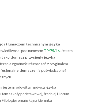
go i
tłumaczem technicznym języka
prawiedliwości pod numerem
TP/75/16
.
Jestem
. Jako
tłumacz przysięgły języka
dczania zgodności tłumaczeń z oryginałem.
fesjonalne tłumaczenia
poświadczone i
cznych.
im, jestem rodowitym mówcą języka
 tam szkoły podstawowej, średniej i liceum
 Filologię romańską na kierunku