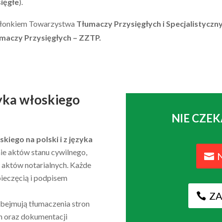
ięgłe
).
złonkiem Towarzystwa
Tłumaczy Przysięgłych i Specjalistyczn
aczy Przysięgłych – ZZTP.
yka włoskiego
NIE CZEK
skiego na polski i
z języka
ie aktów stanu cywilnego,
aktów notarialnych. Każde
ieczęcią i podpisem
Z
bejmują tłumaczenia stron
h oraz dokumentacji