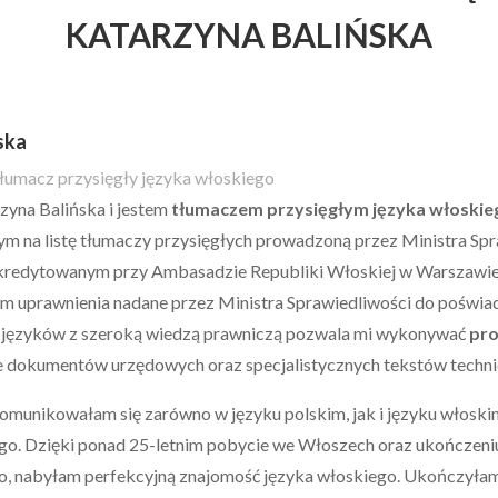
KATARZYNA BALIŃSKA
ska
łumacz przysięgły języka włoskiego
yna Balińska i jestem
tłumaczem przysięgłym języka włoskie
nym na listę tłumaczy przysięgłych prowadzoną przez Ministra S
kredytowanym przy Ambasadzie Republiki Włoskiej w Warszawie
m uprawnienia nadane przez Ministra Sprawiedliwości do poświa
o języków z szeroką wiedzą prawniczą pozwala mi wykonywać
pro
e
dokumentów urzędowych oraz specjalistycznych tekstów techni
omunikowałam się zarówno w języku polskim, jak i języku włosk
ego. Dzięki ponad 25-letnim pobycie we Włoszech oraz ukończeniu
, nabyłam perfekcyjną znajomość języka włoskiego. Ukończyłam