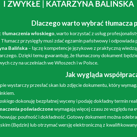
I ZWYKŁE | KATARZYNA BALIŃSKA
Dlaczego warto wybrać tłumacza p
c
tłumaczenia włoskiego
, warto korzystać z usług profesjonalisty
 Tłumacz przysięgły musi zdać egzamin państwowy i odpowiada p
yna Balińska
– łączę kompetencje językowe z praktyczną wiedzą 
rczego. Dzięki temu gwarantuję, że tłumaczony dokument będzi
ych czy na uczelniach we Włoszech i w Polsce.
Jak wygląda współprac
ie wystarczy przesłać skan lub zdjęcie dokumentu, który wymag
inkiem.
oskiego
dokonuję bezpłatnej wyceny i podaję dokładny termin rea
maczenia poświadczone
wymagają więcej czasu ze względu na e
howując poufność i dokładność. Gotowy dokument można odebra
skim (Będzin) lub otrzymać wersję elektroniczną z kwalifikowa
.