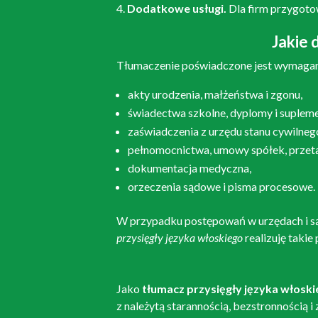
Dodatkowe usługi.
Dla firm przygoto
Jakie
Tłumaczenie poświadczone jest wymagan
akty urodzenia, małżeństwa i zgonu,
świadectwa szkolne, dyplomy i supleme
zaświadczenia z urzędu stanu cywilneg
pełnomocnictwa, umowy spółek, przeta
dokumentacja medyczna,
orzeczenia sądowe i pisma procesowe.
W przypadku postępowań w urzędach i s
przysięgły języka włoskiego
realizuję taki
Jako
tłumacz przysięgły języka włosk
z należytą starannością, bezstronnością 