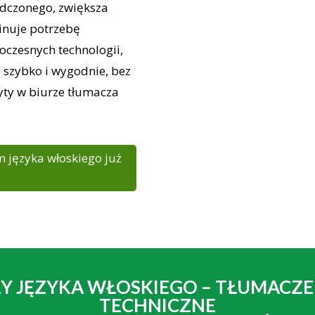
adczonego, zwiększa
inuje potrzebę
oczesnych technologii,
e
szybko i wygodnie, bez
yty w biurze tłumacza
m języka włoskiego już
Y JĘZYKA WŁOSKIEGO – TŁUMACZ
TECHNICZNE