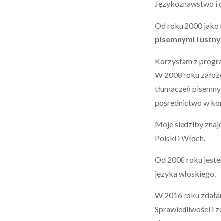
Językoznawstwo i d
Od roku 2000 jako
pisemnymi i ustny
Korzystam z progra
W 2008 roku zało
tłumaczeń pisemnyc
pośrednictwo w kon
Moje siedziby znajd
Polski i Włoch.
Od 2008 roku jeste
języka włoskiego.
W 2016 roku zdał
Sprawiedliwości i z