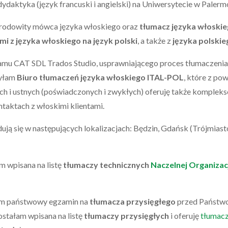
ydaktyka (język francuski i angielski) na Uniwersytecie w Palerm
rodowity mówca języka włoskiego
oraz
tłumacz języka włoski
mi z języka włoskiego
na język polski
, a także z
języka polskie
mu CAT SDL Trados Studio, usprawniającego proces tłumaczenia 
żyłam
Biuro tłumaczeń języka włoskiego ITAL-POL
, które z p
h i ustnych (poświadczonych i zwykłych) oferuję także komplek
taktach z włoskimi klientami.
ują się w następujących lokalizacjach: Będzin, Gdańsk (Trójmiasto)
m wpisana na listę
tłumaczy technicznych
Naczelnej Organizacj
am państwowy egzamin na
tłumacza przysięgłego
przed Państwo
ostałam wpisana na listę
tłumaczy przysięgłych
i oferuję
tłumac