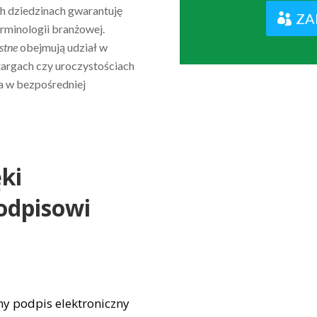
ch dziedzinach gwarantuję
ZA
rminologii branżowej.
stne
obejmują udział w
targach czy uroczystościach
a w bezpośredniej
ęki
odpisowi
ny podpis elektroniczny