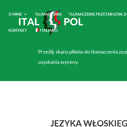
O MNIE
TŁUMACZENIA
TŁUMACZENIE PRZETARGÓW, 
KONTAKT
ITALIANO
Bezpłatna wycena tłuma
Prześlij skany plików do tłumaczenia za
uzyskania wyceny.
JĘZYKA WŁOSKIEG