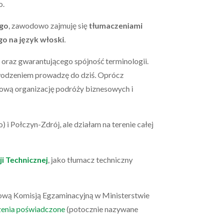
o.
ego
, zawodowo zajmuję się
tłumaczeniami
go na język włoski
.
oraz gwarantującego spójność terminologii.
owodzeniem prowadzę do dziś. O
prócz
sową organizację podróży biznesowych i
 i Połczyn-Zdrój, ale działam na terenie całej
i Technicznej
, jako tłumacz techniczny
wą Komisją Egzaminacyjną w Ministerstwie
zenia poświadczone
(potocznie nazywane