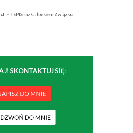
ych – TEPIS
raz Członkiem
Związku
AJ! SKONTAKTUJ SIĘ:
NAPISZ DO MNIE
ADZWOŃ DO MNIE