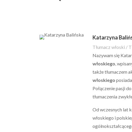
Katarzyna Baliń
Tłumacz włoski / T
Nazywam się Katarz
włoskiego
, wpisa
także tłumaczem a
włoskiego
posiada
Połączenie pasji d
tłumaczenia zwykł
Od wczesnych lat k
włoskiego i polski
ogólnokształcącego