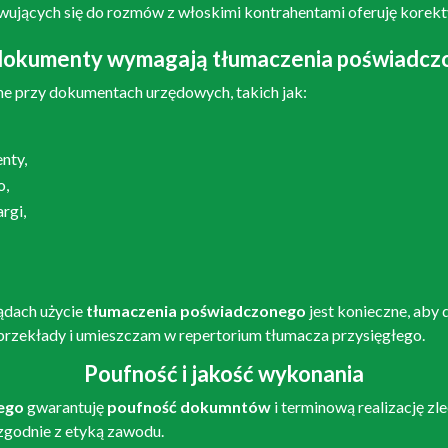
wujących się do rozmów z włoskimi kontrahentami oferuję korekty
 dokumenty wymagają tłumaczenia poświadcz
e przy dokumentach urzędowych, takich jak:
nty,
o,
rgi,
ądach użycie
tłumaczenia poświadczonego
jest konieczne, aby
e przekłady i umieszczam w repertorium tłumacza przysięgłego.
Poufność i jakość wykonania
iego
gwarantuję
poufność dokumntów
i terminową realizację z
i zgodnie z etyką zawodu
.