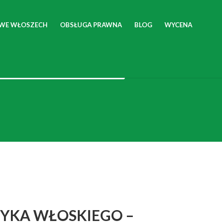
 WE WŁOSZECH
OBSŁUGA PRAWNA
BLOG
WYCENA
FORMULARZ WYCENY
ZYKA WŁOSKIEGO –