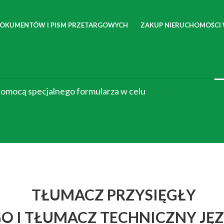
DOKUMENTÓW I PISM PRZETARGOWYCH
ZAKUP NIERUCHOMOŚCI
czenia w ciągu 1h!
 pomocą specjalnego formularza w celu
TŁUMACZ PRZYSIĘGŁY
O I TŁUMACZ TECHNICZNY JĘ